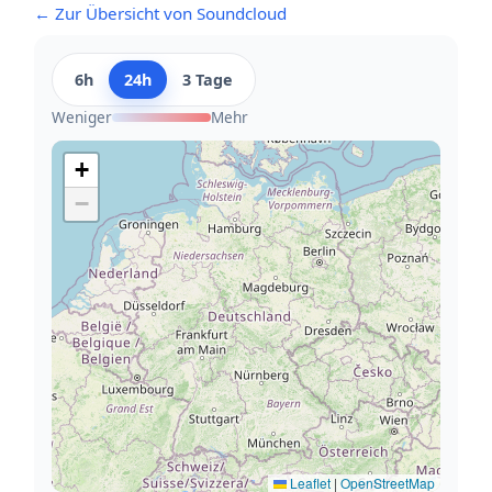
← Zur Übersicht von Soundcloud
6h
24h
3 Tage
Weniger
Mehr
+
−
Leaflet
|
OpenStreetMap