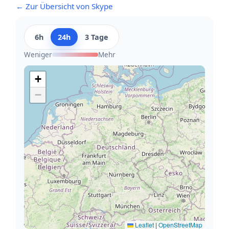
← Zur Übersicht von Skype
6h
24h
3 Tage
Weniger
Mehr
+
−
Leaflet
|
OpenStreetMap