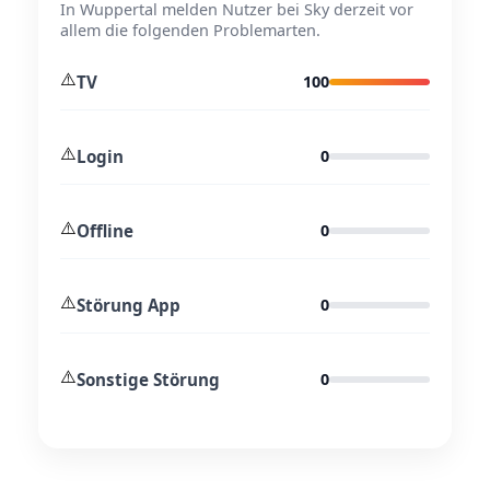
In Wuppertal melden Nutzer bei Sky derzeit vor
allem die folgenden Problemarten.
⚠️
TV
100
⚠️
Login
0
⚠️
Offline
0
⚠️
Störung App
0
⚠️
Sonstige Störung
0