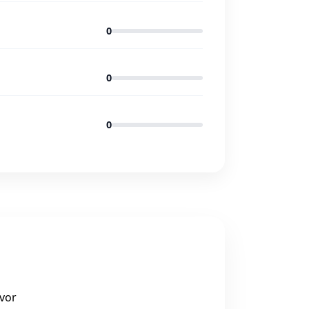
0
0
0
 vor