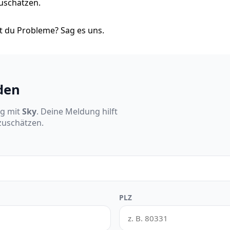
zuschätzen.
 du Probleme? Sag es uns.
den
ng mit
Sky
. Deine Meldung hilft
nzuschätzen.
PLZ