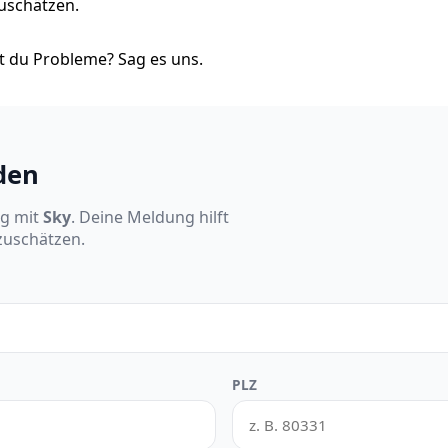
zuschätzen.
 du Probleme? Sag es uns.
den
ng mit
Sky
. Deine Meldung hilft
nzuschätzen.
PLZ