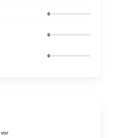
0
0
0
 vor