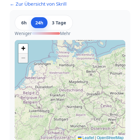
← Zur Übersicht von Skrill
6h
24h
3 Tage
Weniger
Mehr
+
−
Leaflet
|
OpenStreetMap