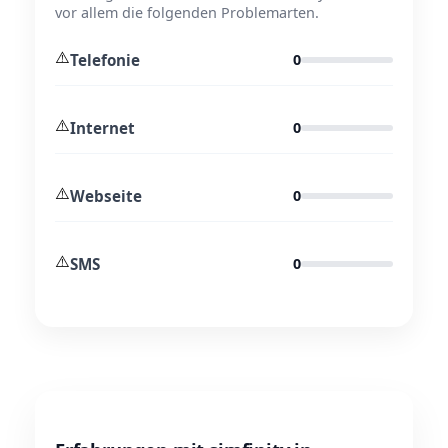
vor allem die folgenden Problemarten.
⚠️
Telefonie
0
⚠️
Internet
0
⚠️
Webseite
0
⚠️
SMS
0