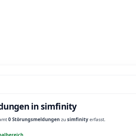
dungen in simfinity
samt
0 Störungsmeldungen
zu
simfinity
erfasst.
albereich