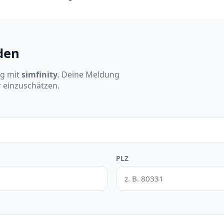
den
ng mit
simfinity
. Deine Meldung
r einzuschätzen.
PLZ