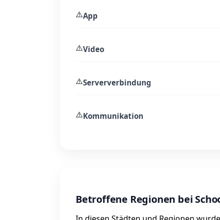
⚠️
App
⚠️
Video
⚠️
Serververbindung
⚠️
Kommunikation
Betroffene Regionen bei Scho
In diesen Städten und Regionen wurde