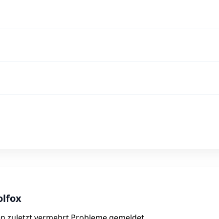
olfox
n zuletzt vermehrt Probleme gemeldet.