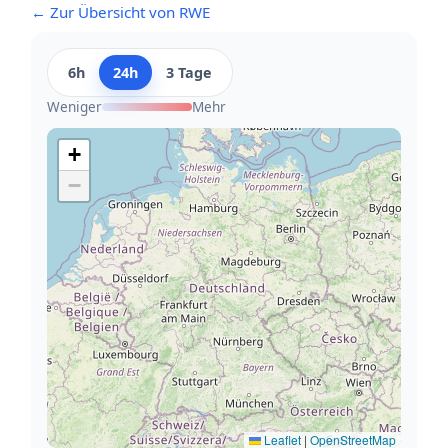
← Zur Übersicht von RWE
6h
24h
3 Tage
Weniger
Mehr
+
−
Leaflet
|
OpenStreetMap