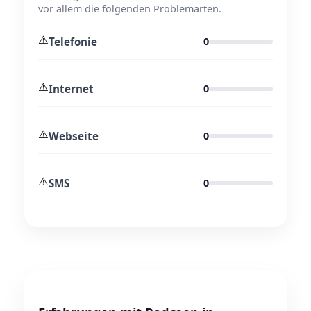
vor allem die folgenden Problemarten.
⚠️
Telefonie
0
⚠️
Internet
0
⚠️
Webseite
0
⚠️
SMS
0