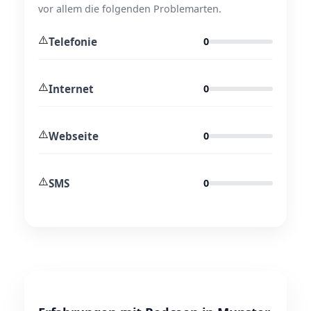
vor allem die folgenden Problemarten.
⚠️
Telefonie
0
⚠️
Internet
0
⚠️
Webseite
0
⚠️
SMS
0