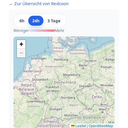
← Zur Übersicht von Redcoon
6h
24h
3 Tage
Weniger
Mehr
+
−
Leaflet
|
OpenStreetMap