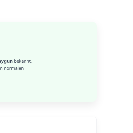
aygun
bekannt.
 im normalen