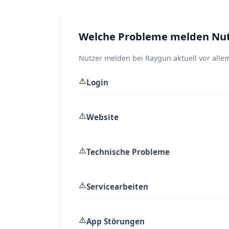
Welche Probleme melden Nut
Nutzer melden bei Raygun aktuell vor alle
⚠️
Login
⚠️
Website
⚠️
Technische Probleme
⚠️
Servicearbeiten
⚠️
App Störungen