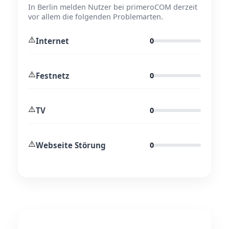
In Berlin melden Nutzer bei primeroCOM derzeit
vor allem die folgenden Problemarten.
⚠️
Internet
0
⚠️
Festnetz
0
⚠️
TV
0
⚠️
Webseite Störung
0