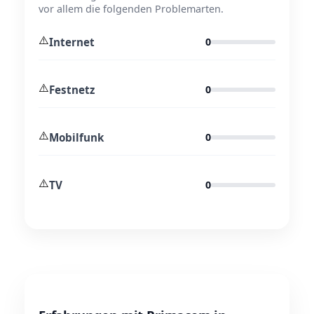
vor allem die folgenden Problemarten.
⚠️
Internet
0
⚠️
Festnetz
0
⚠️
Mobilfunk
0
⚠️
TV
0