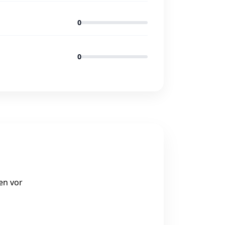
0
0
en vor