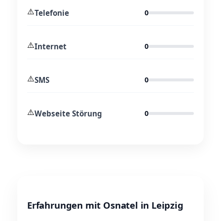
⚠️
Telefonie
0
⚠️
Internet
0
⚠️
SMS
0
⚠️
Webseite Störung
0
Erfahrungen mit Osnatel in Leipzig