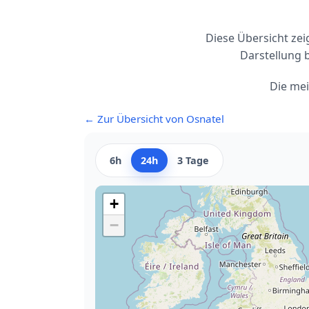
Diese Übersicht ze
Darstellung 
Die me
← Zur Übersicht von Osnatel
6h
24h
3 Tage
+
−