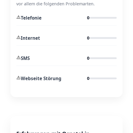
vor allem die folgenden Problemarten.
⚠️
Telefonie
0
⚠️
Internet
0
⚠️
SMS
0
⚠️
Webseite Störung
0