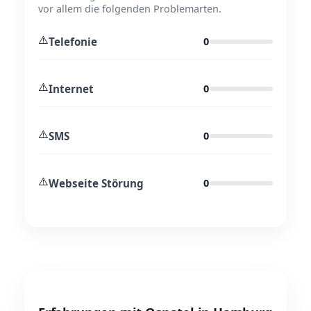
vor allem die folgenden Problemarten.
⚠️
Telefonie
0
⚠️
Internet
0
⚠️
SMS
0
⚠️
Webseite Störung
0