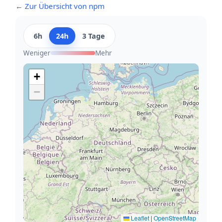
← Zur Übersicht von npm
6h
24h
3 Tage
Weniger
Mehr
+
−
Leaflet
|
OpenStreetMap