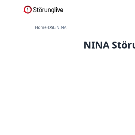
Home
›
DSL
›
NINA
NINA Störu