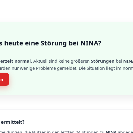
s heute eine Störung bei NINA?
erzeit normal.
Aktuell sind keine größeren
Störungen
bei
NIN
urden nur wenige Probleme gemeldet. Die Situation liegt im norm
en
 ermittelt?
meldungen, die Nutzer in den letzten 24 Stunden zu
NINA
abgegeb