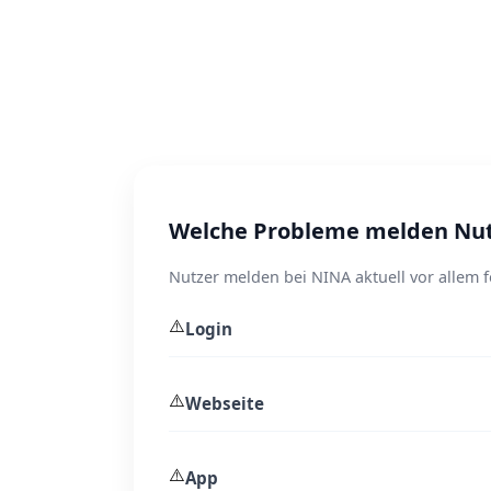
Welche Probleme melden Nut
Nutzer melden bei NINA aktuell vor allem 
⚠️
Login
⚠️
Webseite
⚠️
App