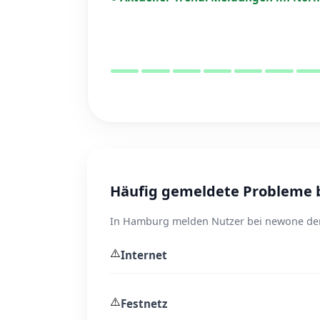
Häufig gemeldete Probleme 
In Hamburg melden Nutzer bei newone derz
⚠️
Internet
⚠️
Festnetz