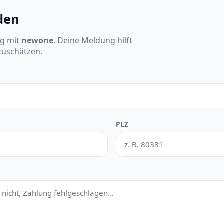
den
ng mit
newone
. Deine Meldung hilft
nzuschätzen.
PLZ