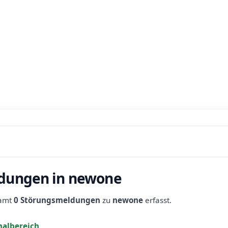
ldungen in newone
samt
0 Störungsmeldungen
zu
newone
erfasst.
albereich