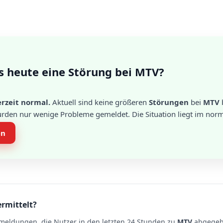
s heute eine Störung bei MTV?
rzeit normal.
Aktuell sind keine größeren
Störungen
bei
MTV
urden nur wenige Probleme gemeldet. Die Situation liegt im norm
en
ermittelt?
meldungen, die Nutzer in den letzten 24 Stunden zu
MTV
abgegebe