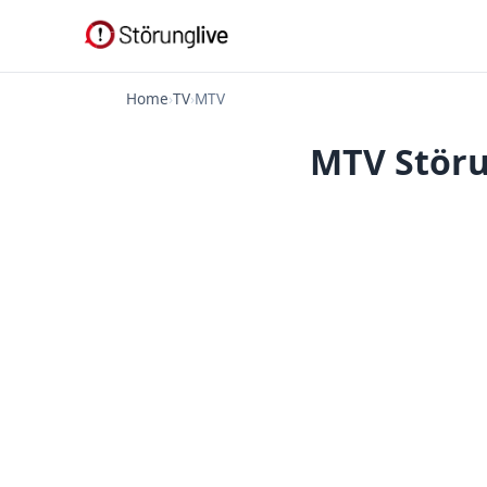
Home
›
TV
›
MTV
MTV Störu