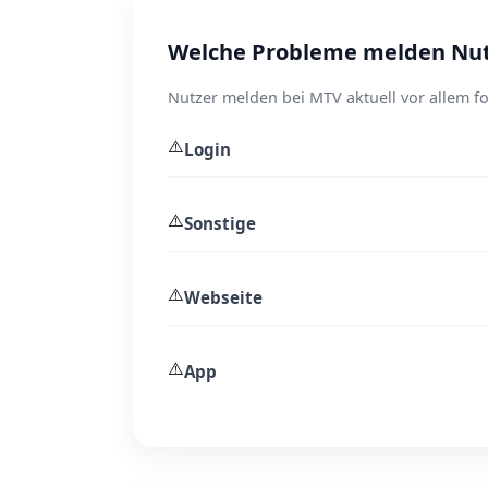
Welche Probleme melden Nut
Nutzer melden bei MTV aktuell vor allem f
⚠️
Login
⚠️
Sonstige
⚠️
Webseite
⚠️
App