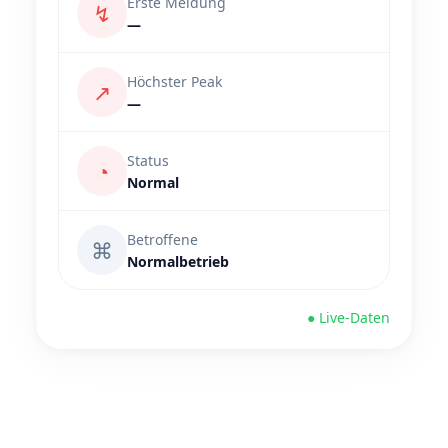
Erste Meldung
↯
—
Höchster Peak
↗
—
Status
◔
Normal
Betroffene
⌘
Normalbetrieb
● Live-Daten