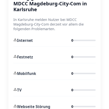
MDCC Magdeburg-City-Com in
Karlsruhe
In Karlsruhe melden Nutzer bei MDCC
Magdeburg-City-Com derzeit vor allem die
folgenden Problemarten.
⚠️
Internet
0
⚠️
Festnetz
0
⚠️
Mobilfunk
0
⚠️
TV
0
⚠️
Webseite Störung
0