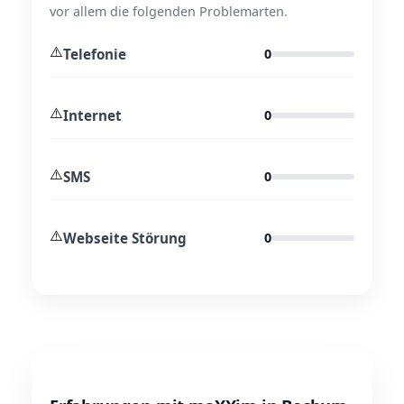
vor allem die folgenden Problemarten.
⚠️
Telefonie
0
⚠️
Internet
0
⚠️
SMS
0
⚠️
Webseite Störung
0