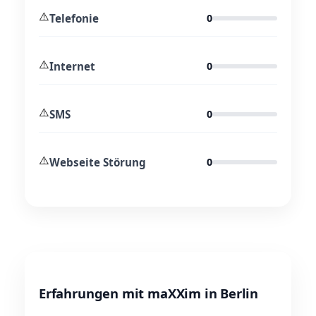
⚠️
Telefonie
0
⚠️
Internet
0
⚠️
SMS
0
⚠️
Webseite Störung
0
Erfahrungen mit maXXim in Berlin