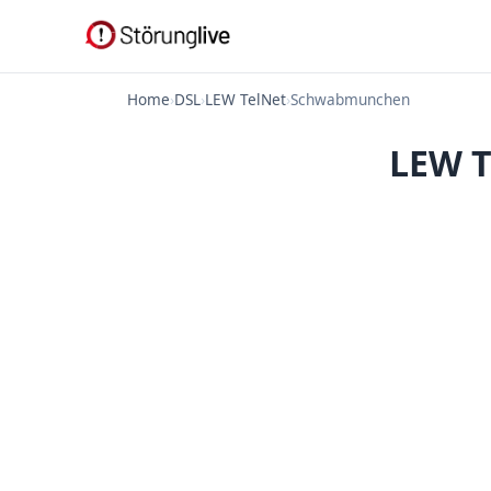
Home
›
DSL
›
LEW TelNet
›
Schwabmunchen
LEW T