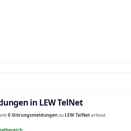
dungen in LEW TelNet
samt
0 Störungsmeldungen
zu
LEW TelNet
erfasst.
albereich