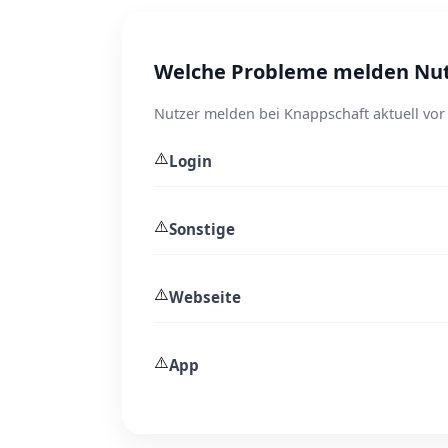
Welche Probleme melden Nut
Nutzer melden bei Knappschaft aktuell vor
⚠️
Login
⚠️
Sonstige
⚠️
Webseite
⚠️
App