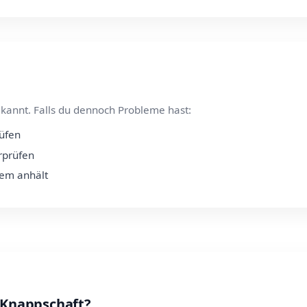
kannt. Falls du dennoch Probleme hast:
rüfen
rprüfen
lem anhält
t Knappschaft?