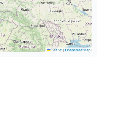
Leaflet
|
OpenStreetMap