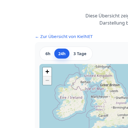
Diese Übersicht ze
Darstellung 
← Zur Übersicht von KielNET
6h
24h
3 Tage
+
−