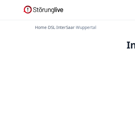
Home
›
DSL
›
InterSaar
›
Wuppertal
I