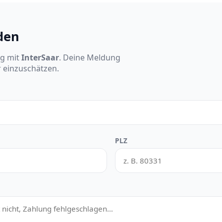
den
ng mit
InterSaar
. Deine Meldung
r einzuschätzen.
PLZ