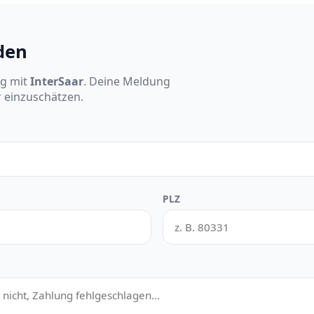
den
ng mit
InterSaar
. Deine Meldung
r einzuschätzen.
PLZ