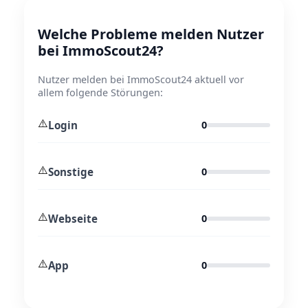
Welche Probleme melden Nutzer
bei ImmoScout24?
Nutzer melden bei ImmoScout24 aktuell vor
allem folgende Störungen:
⚠️
Login
0
⚠️
Sonstige
0
⚠️
Webseite
0
⚠️
App
0