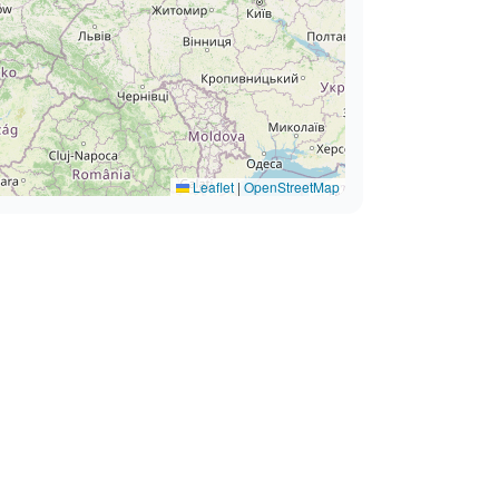
Leaflet
|
OpenStreetMap