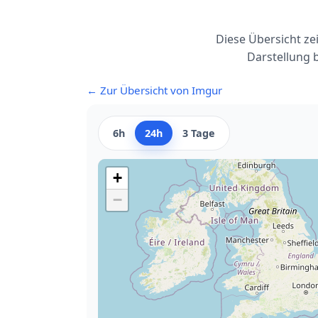
Diese Übersicht ze
Darstellung 
← Zur Übersicht von Imgur
6h
24h
3 Tage
+
−