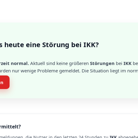
s heute eine Störung bei IKK?
rzeit normal.
Aktuell sind keine größeren
Störungen
bei
IKK
be
urden nur wenige Probleme gemeldet. Die Situation liegt im norm
en
rmittelt?
meldungen, die Nutzer in den letzten 24 Stunden zu
IKK
abgegebe