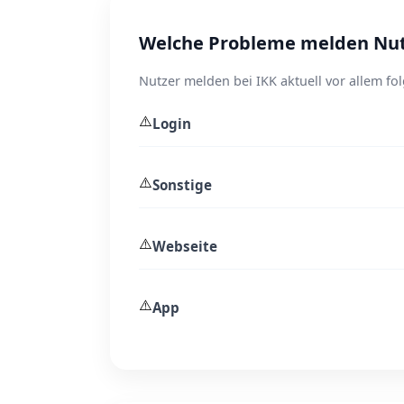
Welche Probleme melden Nut
Nutzer melden bei IKK aktuell vor allem f
⚠️
Login
⚠️
Sonstige
⚠️
Webseite
⚠️
App