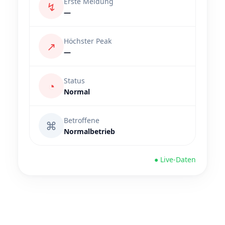
Erste Meldung
↯
—
Höchster Peak
↗
—
Status
◔
Normal
Betroffene
⌘
Normalbetrieb
● Live-Daten