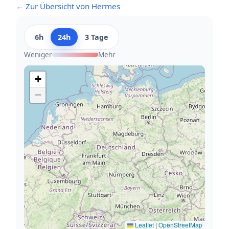
← Zur Übersicht von Hermes
6h
24h
3 Tage
Weniger
Mehr
+
−
Leaflet
|
OpenStreetMap