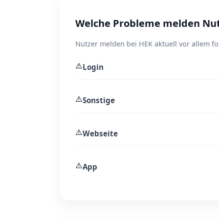
Welche Probleme melden Nut
Nutzer melden bei HEK aktuell vor allem f
⚠️
Login
⚠️
Sonstige
⚠️
Webseite
⚠️
App