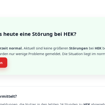
s heute eine Störung bei HEK?
rzeit normal.
Aktuell sind keine größeren
Störungen
bei
HEK
be
urden nur wenige Probleme gemeldet. Die Situation liegt im norm
en
rmittelt?
meldungen, die Nutzer in den letzten 24 Stunden zu
HEK
abgegebe