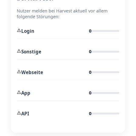
Nutzer melden bei Harvest aktuell vor allem
folgende Störungen:
⚠️
Login
0
⚠️
Sonstige
0
⚠️
Webseite
0
⚠️
App
0
⚠️
API
0