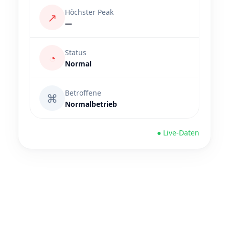
Höchster Peak
↗
—
Status
◔
Normal
Betroffene
⌘
Normalbetrieb
● Live-Daten