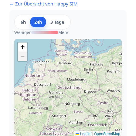
← Zur Übersicht von Happy SIM
6h
24h
3 Tage
Weniger
Mehr
+
−
Leaflet
|
OpenStreetMap