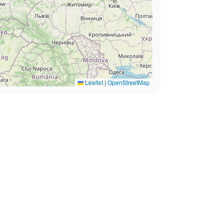
Leaflet
|
OpenStreetMap