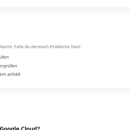
kannt. Falls du dennoch Probleme hast:
rüfen
berprüfen
lem anhält
 Google Cloud?