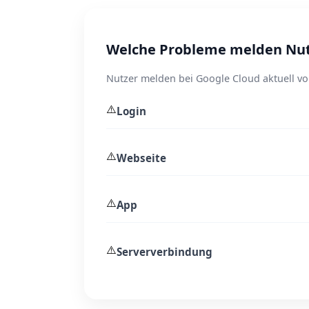
Welche Probleme melden Nutz
Nutzer melden bei Google Cloud aktuell vo
⚠️
Login
⚠️
Webseite
⚠️
App
⚠️
Serververbindung