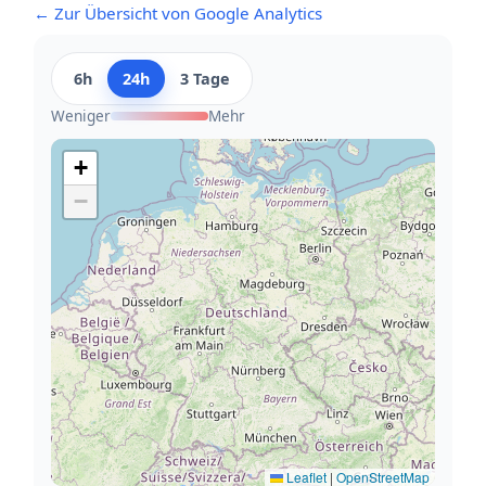
← Zur Übersicht von Google Analytics
6h
24h
3 Tage
Weniger
Mehr
+
−
Leaflet
|
OpenStreetMap