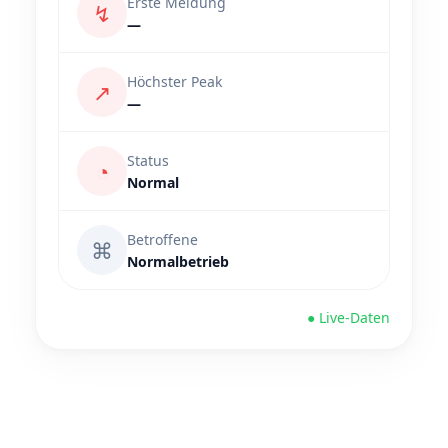
Erste Meldung
↯
—
Höchster Peak
↗
—
Status
◔
Normal
Betroffene
⌘
Normalbetrieb
● Live-Daten