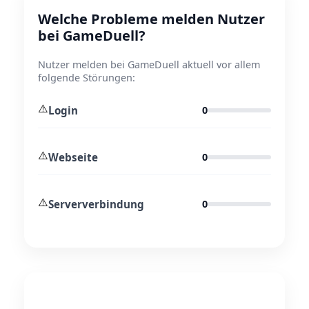
Welche Probleme melden Nutzer
bei GameDuell?
Nutzer melden bei GameDuell aktuell vor allem
folgende Störungen:
⚠️
Login
0
⚠️
Webseite
0
⚠️
Serververbindung
0