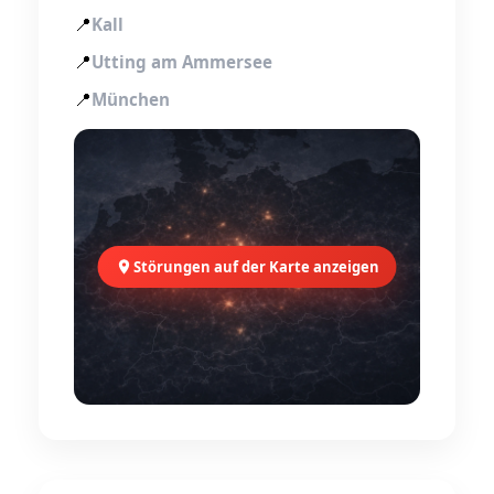
📍
Kall
📍
Utting am Ammersee
📍
München
Störungen auf der Karte anzeigen