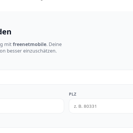
den
ng mit
freenetmobile
. Deine
ion besser einzuschätzen.
PLZ