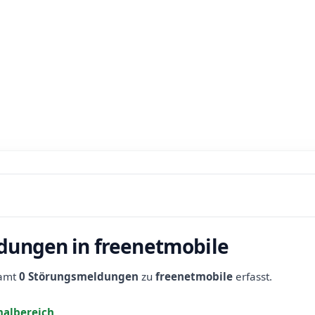
dungen in freenetmobile
samt
0 Störungsmeldungen
zu
freenetmobile
erfasst.
albereich