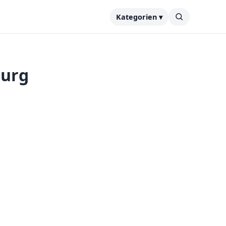
Kategorien ▾
burg