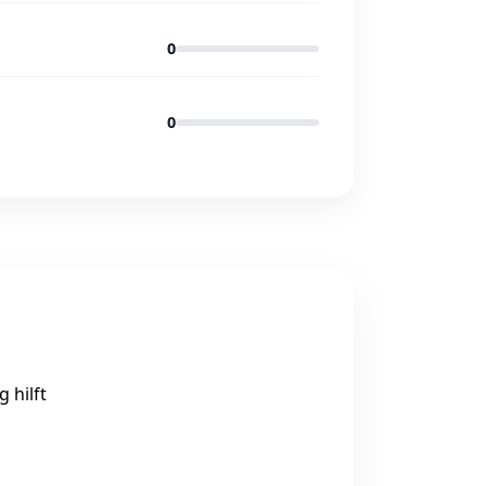
0
0
 hilft