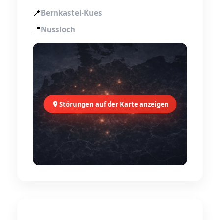
📍
Bernkastel-Kues
📍
Nussloch
Störungen auf der Karte anzeigen