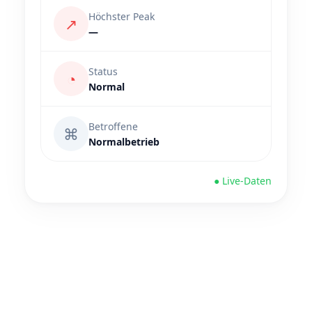
Höchster Peak
↗
—
Status
◔
Normal
Betroffene
⌘
Normalbetrieb
● Live-Daten