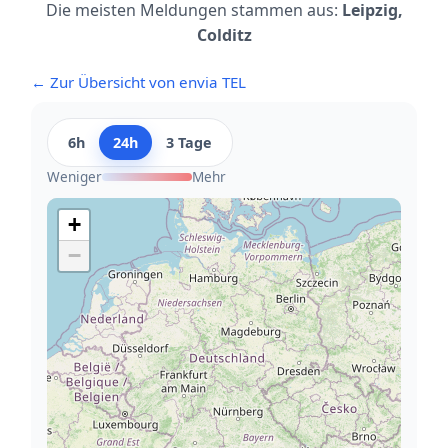
Die meisten Meldungen stammen aus:
Leipzig,
Colditz
← Zur Übersicht von envia TEL
6h
24h
3 Tage
Weniger
Mehr
+
−