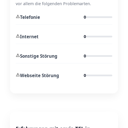
vor allem die folgenden Problemarten.
⚠️
Telefonie
0
⚠️
Internet
0
⚠️
Sonstige Störung
0
⚠️
Webseite Störung
0